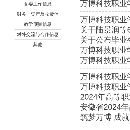
万博科技职业
党委工作信息
财务、资产及收费信
万博科技职业
教学质量信息
息
关于陆景润等
会成员名单
对外交流与合作信息
关于公布毕业
其他
万博科技职业
万博科技职业
班
万博科技职业
万博科技职业
利召开
2024年高
利召开
安徽省202
院校面向中职
筑梦万博 成就
型本科高校面
季招生简章