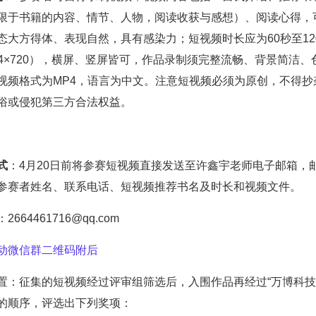
限于书籍的内容、情节、人物，阅读收获与感想）、阅读心得，
态大方得体、表现自然，具有感染力；短视频时长应为60秒至1
1024×720），横屏、竖屏皆可，作品录制须完整流畅、背景简
视频格式为MP4，语言为中文。注意短视频必须为原创，不得
俗或侵犯第三方合法权益。
式
：4月20日前将参赛短视频直接发送至许鑫宇老师电子邮箱，
参赛者姓名、联系电话、短视频推荐书名及时长和视频文件。
：2664461716@qq.com
动微信群二维码附后
置：征集的短视频经过评审组筛选后，入围作品再经过“
万博科技
的顺序，评选出下列奖项：