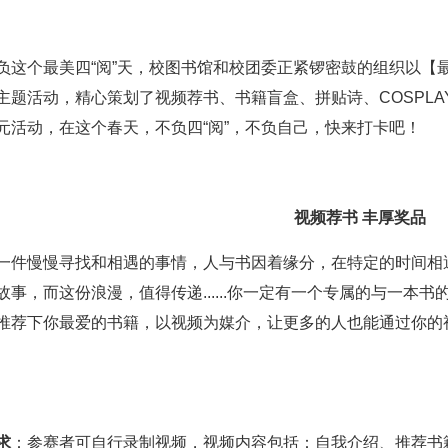
负这个最美四“阅”天，校图书馆和校团委正紧锣密鼓的组织以【最
主题活动，精心策划了视频荐书、书籍盲盒、拼贴诗、COSPL
元活动，在这个春天，不负四“阅”，不负自己，快来打卡吧！
视频荐书
丰厚奖品
一件慢慢寻找和相遇的事情，人与书因着缘分，在特定的时间相
故事，而这份浪漫，值得传递......你一定有一个专属的与一本
推荐下你最爱的书籍，以视频为媒介，让更多的人也能通过你的
求
：参赛者可自行录制视频，视频内容包括：自我介绍、推荐书