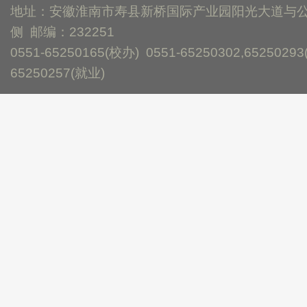
地址：安徽淮南市寿县新桥国际产业园阳光大道与
侧 邮编：232251
0551-65250165(校办) 0551-65250302,65250293
65250257(就业)